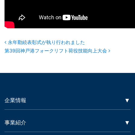
Post navigation
永年勤続表彰式が執り行われました
第39回神戸港フォークリフト荷役技能向上大会
企業情報
事業紹介