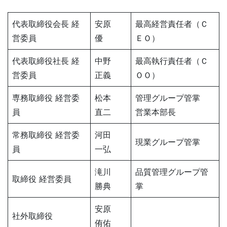
代表取締役会長 経
安原
最高経営責任者（Ｃ
営委員
優
ＥＯ）
代表取締役社長 経
中野
最高執行責任者（Ｃ
営委員
正義
ＯＯ）
専務取締役 経営委
松本
管理グループ管掌
員
直二
営業本部長
常務取締役 経営委
河田
現業グループ管掌
員
一弘
滝川
品質管理グループ管
取締役 経営委員
勝典
掌
安原
社外取締役
侑佑