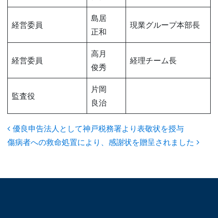
島居
経営委員
現業グループ本部長
正和
高月
経営委員
経理チーム長
俊秀
片岡
監査役
良治
Post navigation
優良申告法人として神戸税務署より表敬状を授与
傷病者への救命処置により、感謝状を贈呈されました