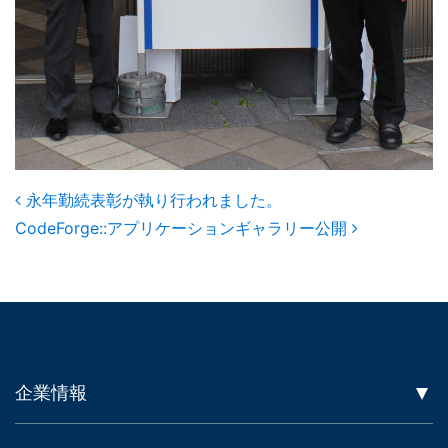
Post navigation
永年勤続表彰が執り行われました。
CodeForge::アプリケーションギャラリー公開
企業情報