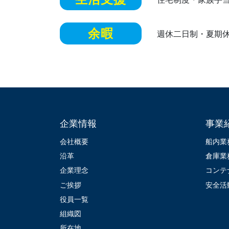
余暇
週休二日制・夏期
企業情報
事業
会社概要
船内業
沿革
倉庫業
企業理念
コンテ
ご挨拶
安全活
役員一覧
組織図
所在地