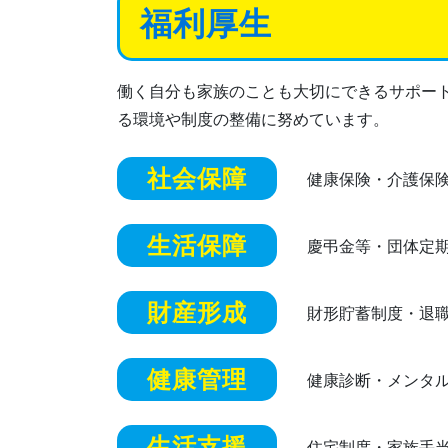
福利厚生
働く自分も家族のことも大切にできるサポー
る環境や制度の整備に努めています。
社会保障
健康保険・介護保
生活保障
慶弔金等・団体定
財産形成
財形貯蓄制度・退
健康管理
健康診断・メンタ
生活支援
住宅制度・家族手